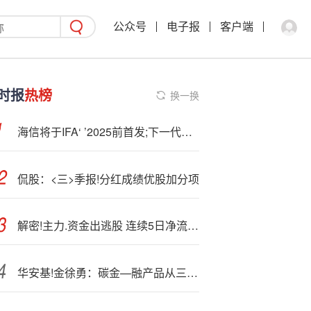
公众号
电子报
客户端
时报
热榜
换一换
海信将于IFA‘ ’2025前首发;下一代RGB-MiniLED技术
侃股：<三>季报!分红成绩优股加分项
解密!主力.资金出逃股 连续5日净流出631股
华安基!金徐勇：碳金—融产品从三方面疏导碳资产压力，衍生品工具待加速发展