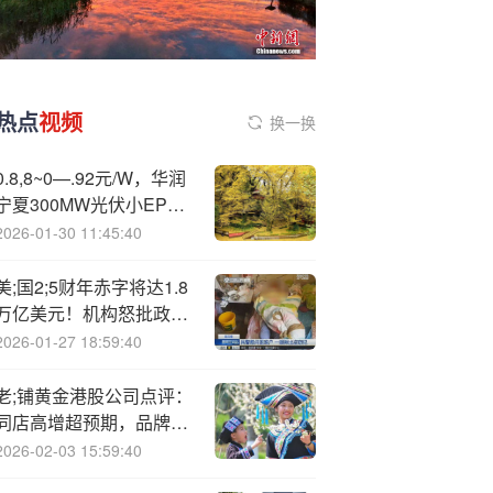
热点
视频
换一换
0.8,8~0—.92元/W，华润
宁夏300MW光伏小EPC
中标公示！
2026-01-30 11:45:40
美;国2;5财年赤字将达1.8
万亿美元！机构怒批政府
停摆毫无意义
2026-01-27 18:59:40
老;铺黄金港股公司点评：
同店高增超预期，品牌势
能验证
2026-02-03 15:59:40