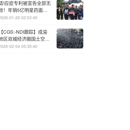
适!应症专利被宣告全部无
效！年销5亿明星药面临
挑战
2026-01-26 02:53:40
【CGS:-NDI跟踪】成渝
地区双城经济圈国土空间
规划获批复——政策双周
2026-02-04 05:35:40
报（2025年第9期）