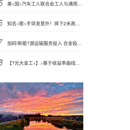
美<国>汽车工人联合会工人与通用电气航空达成临时协议
知名<歌>手突发意外！摔下2米高舞台，最新回应
加码!新能?源运输服务投入 合金投资拟600万元受让汇一智能约44%股份
【?光大金工<】>基于收益率曲线的国债久期轮动策略——量化资产配置系列之一