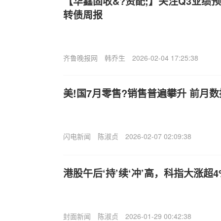
【华鑫固收&?资配;】关注Q3业绩
转债周报
齐鲁晚报网
韩乔生
2026-02-04 17:25:38
美!国7月零售?销售普遍攀升 前月
闪电新闻
陈淑贞
2026-02-07 02:09:38
港股午后‘持’续‘冲’高，科指大涨超
封面新闻
陈淑贞
2026-01-29 00:42:38