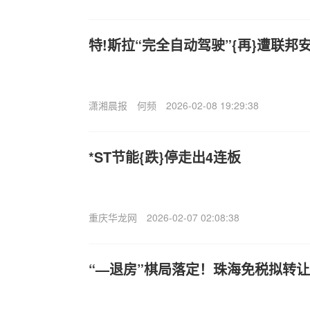
特!斯拉“完全自动驾驶”{再}遭联邦
潇湘晨报
何频
2026-02-08 19:29:38
*ST节能{跌}停走出4连板
重庆华龙网
2026-02-07 02:08:38
“—退房”棋局落定！珠海免税拟转让