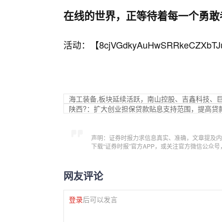
在线的世界，正等待着每一个勇敢
活动：【
8cjVGdkyAuHwSRRkeCZXbTJ
海工装备,板块延续活跃，南山控股、吉鑫科技、
陕西?：扩大创业担保贷款贴息支持范围，提高贷
声明：证券时报力求信息真实、准确，文章提及内
下载“证券时报”官方APP，或关注官方微信公众
网友评论
登录
后可以发言