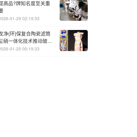
提高品?牌知名度至关重
要
2026-01-29 02:19:33
龙净{环}保复合陶瓷滤筒
尘硝一体化技术推动玻璃
行业实现超低排放
2026-01-25 00:19:33