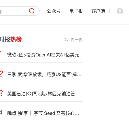
公众号
电子报
客户端
时报
热榜
换一换
微软<因>投资OpenAI损失31亿美元
三季:度;增速放缓，燕京U8能否“撞线”百万
英国石油{公}司<奥>林匹克输油管道关闭影响航空公司燃油供应
晚点‘独’家丨,字节 Seed 又有核心成员离职，今年陆续走了 7 位