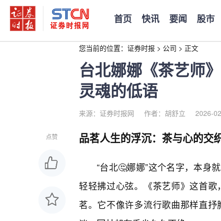
首页
快讯
要闻
股市
您当前的位置：
证券时报
>
公司
>
正文
台北娜娜《茶艺师》
灵魂的低语
来源：证券时报网
作者：胡舒立
2026-02
品茗人生的浮沉：茶与心的交
点赞
“台北🤔娜娜”这个名字，本
轻轻拂过心弦。《茶艺师》这首歌
茗。它不像许多流行歌曲那样直抒