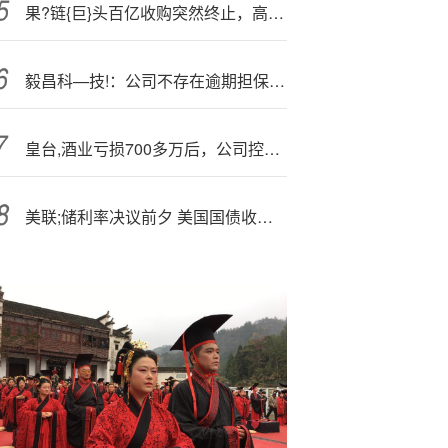
果?链{巨}头百亿收购突然终止，高调筹划近3月
毅昌科—技!：公司不存在逾期担保情形
皇台,酒业亏损700多万后，公司控股股东拟贷款增持再度“护盘”
美联;储利率决议前夕 美国国债收益率变动不大