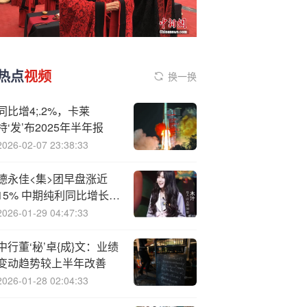
热点
视频
换一换
同比增4;.2%，卡莱
特‘发’布2025年半年报
2026-02-07 23:38:33
德永佳<集>团早盘涨近
15% 中期纯利同比增长约
10.62%
2026-01-29 04:47:33
中行董‘秘’卓{成}文：业绩
变动趋势较上半年改善
2026-01-28 02:04:33