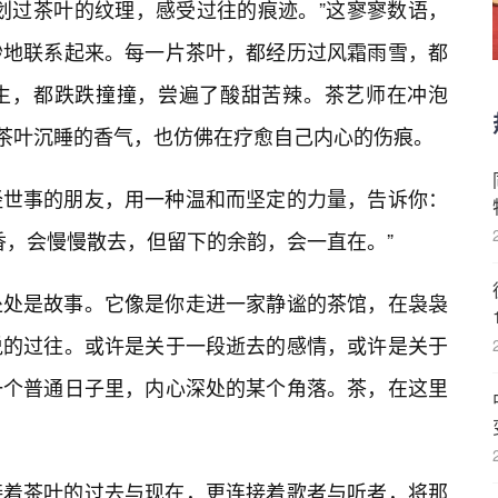
划过茶叶的纹理，感受过往的痕迹。”这寥寥数语，
妙地联系起来。每一片茶叶，都经历过风霜雨雪，都
生，都跌跌撞撞，尝遍了酸甜苦辣。茶艺师在冲泡
醒茶叶沉睡的香气，也仿佛在疗愈自己内心的伤痕。
经世事的朋友，用一种温和而坚定的力量，告诉你：
香，会慢慢散去，但留下的余韵，会一直在。”
处处是故事。它像是你走进一家静谧的茶馆，在袅袅
说的过往。或许是关于一段逝去的感情，或许是关于
一个普通日子里，内心深处的某个角落。茶，在这里
接着茶叶的过去与现在，更连接着歌者与听者，将那